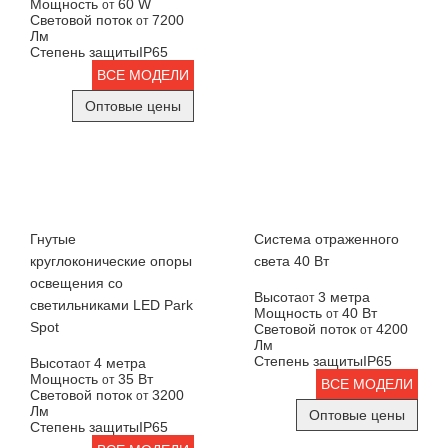
Мощность
60 W
от
Световой поток
7200
от
Лм
Степень защиты
IP65
ВСЕ МОДЕЛИ
Оптовые цены
Гнутые
Система отраженного
круглоконические опоры
света 40 Вт
освещения со
Высота
3 метра
от
светильниками LED Park
Мощность
40 Вт
от
Spot
Световой поток
4200
от
Лм
Степень защиты
IP65
Высота
4 метра
от
Мощность
35 Вт
от
ВСЕ МОДЕЛИ
Световой поток
3200
от
Лм
Оптовые цены
Степень защиты
IP65