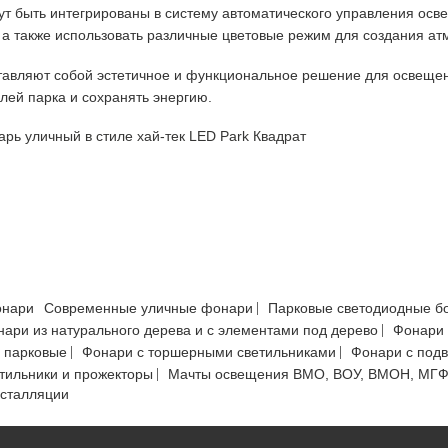
ут быть интегрированы в систему автоматического управления осв
, а также использовать различные цветовые режим для создания 
тавляют собой эстетичное и функциональное решение для освещен
лей парка и сохранять энергию.
рь уличный в стиле хай-тек LED Park Квадрат
онари
Современные уличные фонари
Парковые светодиодные б
ари из натурального дерева и с элементами под дерево
Фонари 
 парковые
Фонари с торшерными светильниками
Фонари с под
тильники и прожекторы
Мачты освещения ВМО, ВОУ, ВМОН, МГ
нсталляции