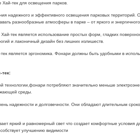
 Хай-тек для освещения парков.
ния надежного и эффективного освещения парковых территорий. О
авать разнообразные атмосферы в парке – от яркого и энергичного
я Хай-тек является использование простых форм, гладких поверх
рогий и лаконичный дизайн без лишних излишеств.
тек является эргономика. Фонари должны быть удобными в исполь
-тек:
ой технологии,фонари потребляют значительно меньше электроэн
ружающей среды.
ень надежности и долговечности. Они обладают длительным сроко
ает яркий и равномерный свет что создает комфортные условия для
особствует улучшению видимости