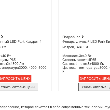
е
Подробнее
чный LED Park Квадрат 4
Фонарь уличный LED Park Кв
0 Вт
метров, 3х40 Вт
2x40 Вт
Мощность
3x40 Вт
ащиты
IP65
Степень защиты
IP65
оток
2х4800 Лм
Световой поток
3х4800 Лм
температура
3000, 4000, 5000
Цветовая температура
3000, 
К
ЗАПРОСИТЬ ЦЕНУ
ЗАПРОСИТЬ ЦЕН
Узнать оптовые цены
Узнать оптовые 
направление, которое сочетает в себе современные технологии, ф