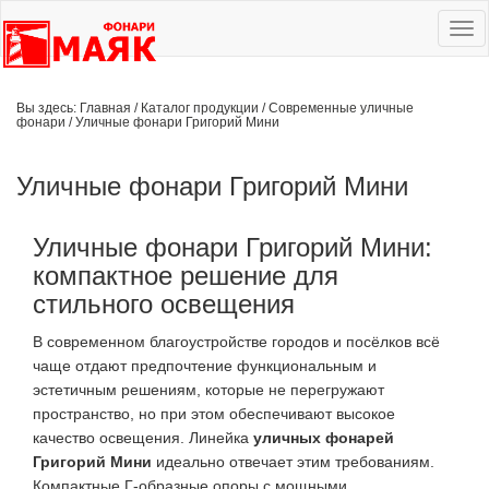
Ме
сай
Вы здесь:
Главная
/
Каталог продукции
/
Современные уличные
фонари
/
Уличные фонари Григорий Мини
Уличные фонари Григорий Мини
Уличные фонари Григорий Мини:
компактное решение для
стильного освещения
В современном благоустройстве городов и посёлков всё
чаще отдают предпочтение функциональным и
эстетичным решениям, которые не перегружают
пространство, но при этом обеспечивают высокое
качество освещения. Линейка
уличных фонарей
Григорий Мини
идеально отвечает этим требованиям.
Компактные Г-образные опоры с мощными