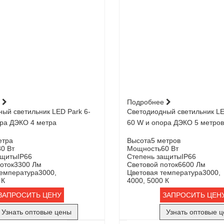
е
Подробнее
ый светильник LED Park 6-
Светодиодный светильник LE
ора ДЭКО 4 метра
60 W и опора ДЭКО 5 метров
етра
Высота
5 метров
30 Вт
Мощность
60 Вт
ащиты
IP66
Степень защиты
IP66
оток
3300 Лм
Световой поток
6600 Лм
температура
3000,
Цветовая температура
3000,
 К
4000, 5000 К
ЗАПРОСИТЬ ЦЕНУ
ЗАПРОСИТЬ ЦЕН
Узнать оптовые цены
Узнать оптовые 