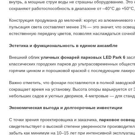
внутрь, а мощные струи воды не страшны оборудованию
. Это
сохраняют работоспособность в диапазоне от –40°C до +50°C
Конструкция продумана до мелочей: корпус из алюминиевого 
пульсация света составляет менее 1% — это значит, что освещ
естественную передачу цветов, позволяя наслаждаться сочно
Эстетика и функциональность в едином ансамбле
Внешний облик
уличных фонарей парковых LED Park 6
засл
классических городских парков до ультрасовременных общест
горячим цинком и порошковой краской с последующим лакиров
Важно отметить, что фонари поставляются в полной заводско
сокращает время на установку. Высота опоры варьируется от
небольших садов и уютных двориков, 4-метровые — для стан
Экономическая выгода и долгосрочные инвестиции
С точки зрения проектировщика и заказчика,
парковое освещ
свидетельствует о высокой степени уверенности производителя
забыть как минимум на 10–15 лет при интенсивной эксплуатац