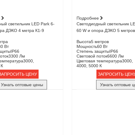
е
Подробнее
ый светильник LED Park 6-
Светодиодный светильник LE
ра ДЭКО 4 метра К1-9
60 W и опора ДЭКО 5 метров
етра
Высота
5 метров
30 Вт
Мощность
60 Вт
ащиты
IP66
Степень защиты
IP66
оток
3300 Лм
Световой поток
6600 Лм
температура
3000,
Цветовая температура
3000,
 К
4000, 5000 К
ЗАПРОСИТЬ ЦЕНУ
ЗАПРОСИТЬ ЦЕН
Узнать оптовые цены
Узнать оптовые 