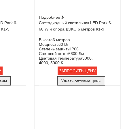
Подробнее
D Park 6-
Светодиодный светильник LED Park 6-
 К1-9
60 W и опора ДЭКО 6 метров К1-9
Высота
6 метров
Мощность
60 Вт
Степень защиты
IP66
Световой поток
6600 Лм
Цветовая температура
3000,
4000, 5000 К
У
ЗАПРОСИТЬ ЦЕНУ
цены
Узнать оптовые цены