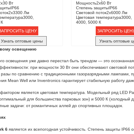
2х30 Вт
Мощность
2х60 Вт
ащиты
IP66
Степень защиты
IP66
оток
2х3300 Лм
Световой поток
2х6000 Лм
температура
3000,
Цветовая температура
3000,
 К
4000, 5000 К
ЗАПРОСИТЬ ЦЕНУ
ЗАПРОСИТЬ ЦЕН
Узнать оптовые цены
Узнать оптовые 
овому освещению
ого освещения уже давно перестал быть трендом — это осознанна
фективности: при мощности 30 Вт они обеспечивают световой пот
 в разы по сравнению с традиционными газоразрядными лампами, п
ия Mean Well или Inventronics гарантирует стабильную работу да
ктором является цветовая температура. Модельный ряд LED Park 6
оптимальный для большинства парковых зон) и 5000 К (холодный 
етные задачи: от романтичных аллей до спортивных площадок.
иях
rk 6
является их всепогодная устойчивость. Степень защиты IP66 о