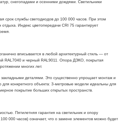
ратур, снегопадами и осенними дождями. Светильники
ая срок службы светодиодов до 100 000 часов
. При этом
н отдыха
. Индекс цветопередачи CRI 75 гарантирует
время
.
ганично вписывается в любой архитектурный стиль — от
рый RAL7040 и черный RAL9011
. Опора ДЭКО, покрытая
ротяжении многих лет
.
и закладными деталями
. Это существенно упрощает монтаж и
ю для конкретного объекта: 3-метровые модели идеальны для
омерное покрытие больших открытых пространств
.
мостью. Пятилетняя гарантия на светильник и опору
 100 000 часов) означает, что о замене элементов можно будет