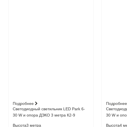
Подробнее
Подробне
Светодиодный светильник LED Park 6-
Светодиодн
30 W и опора ДЭКО 3 метра К2-9
30 W и опо
Высота
3 метра
Высота
4 м