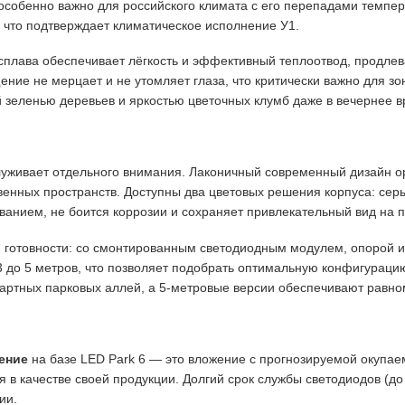
 особенно важно для российского климата с его перепадами темпе
, что подтверждает климатическое исполнение У1
.
сплава обеспечивает лёгкость и эффективный теплоотвод, продлев
ение не мерцает и не утомляет глаза, что критически важно для зо
й зеленью деревьев и яркостью цветочных клумб даже в вечернее 
уживает отдельного внимания. Лаконичный современный дизайн ор
венных пространств. Доступны два цветовых решения корпуса: се
анием, не боится коррозии и сохраняет привлекательный вид на п
й готовности: со смонтированным светодиодным модулем, опорой 
 3 до 5 метров, что позволяет подобрать оптимальную конфигураци
дартных парковых аллей, а 5-метровые версии обеспечивают равн
ение
на базе LED Park 6 — это вложение с прогнозируемой окупае
 в качестве своей продукции. Долгий срок службы светодиодов (до
ии.