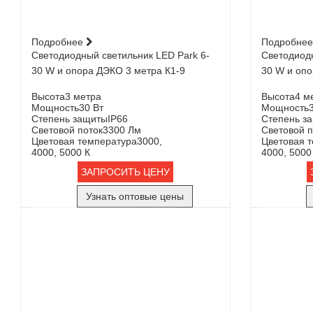
Подробнее
Подробне
Светодиодный светильник LED Park 6-
Светодиодн
30 W и опора ДЭКО 3 метра К1-9
30 W и опо
Высота
3 метра
Высота
4 м
Мощность
30 Вт
Мощность
Степень защиты
IP66
Степень з
Световой поток
3300 Лм
Световой п
Цветовая температура
3000,
Цветовая 
4000, 5000 К
4000, 5000
ЗАПРОСИТЬ ЦЕНУ
Узнать оптовые цены