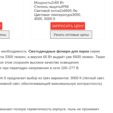
Мощность
2х60 Вт
Степень защиты
IP66
Световой поток
2х6600 Лм
Цветовая температура
3000,
4000, 5000 К
У
ЗАПРОСИТЬ ЦЕНУ
цены
Узнать оптовые цены
я необходимость.
Светодиодные фонари для парка
серии
ок 3300 люмен, а версия 60 Вт выдаёт уже 6600 люмен
. Такая
ри этом сохраняя высокое качество освещения.
же при перепадах напряжения в сети 100–277 В
.
 предлагает выбор из трёх вариантов: 3000 К (тёплый свет,
дневной свет, обеспечивающий максимальную контрастность)
.
значает полную герметичность корпуса: пыль не проникает