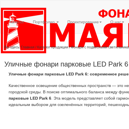
Каталог
Портфолио
Проектирование
О нас
Вы здесь:
Главная
/
Каталог продукции
/
Фонари с подвесными светильник
Уличные фонари парковые LED Park 6
Уличные фонари парковые LED Park 6: современное реш
Качественное освещение общественных пространств — это не п
городской среды. В поиске оптимального баланса между фун
парковые LED Park 6
. Эта модель представляет собой гармо
идеальным выбором для озеленённых территорий, пешеходных