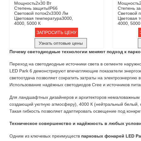
Мощность
2х30 Вт
Мощность
Степень защиты
IP66
Степень з
Световой поток
2х3300 Лм
Световой п
Цветовая температура
3000,
Цветовая 
4000, 5000 К
4000, 5000
ЗАПРОСИТЬ ЦЕНУ
Узнать оптовые цены
Почему светодиодные технологии меняют подход к парк
Переход на светодиодные источники света в сегменте наружн
LED Park 6 демонстрируют впечатляющие показатели энергоэф
светоотдача позволяет сократить затраты на электроэнергию
Использование надёжных светодиодов Cree и источников питан
Для ландшафтных дизайнеров и архитекторов немаловажным фа
создающий уютную атмосферу), 4000 К (нейтральный белый, 
Такая гибкость позволяет адаптировать освещение под конкр
Техническое совершенство и надёжность в любых услов
Одним из ключевых преимуществ
парковых фонарей LED Pa