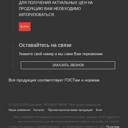
ДЛЯ ПОЛУЧЕНИЯ АКТУАЛЬНЫХ ЦЕН НА
ПРОДУКЦИЮ ВАМ НЕОБХОДИМО
АВТОРИЗОВАТЬСЯ:
Войти
Оставайтесь на связи
Укажите свой номер и мы сами Вам перезвоним
ЗАКАЗАТЬ ЗВОНОК
Вся продукция соответствует ГОСТам и нормам.
© 2020-2026 Компания "ФОНАРИ МАЯК". Все права защищены.
|
|
|
|
Наша компания
Каталог
Просмотренная вами продукция
Блог
Мы собираем метаданные пользователя (cookie, данные об IP-адресе и
местоположении) для функционирования сайта и, если Вы не хотите,
чтобы эти данные обрабатывались, то необходимо покинуть сайт.
Политика