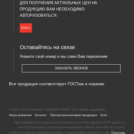
ДЛЯ ПОЛУЧЕНИЯ АКТУАЛЬНЫХ ЦЕН НА
ПРОДУКЦИЮ ВАМ НЕОБХОДИМО
АВТОРИЗОВАТЬСЯ:
Войти
Оставайтесь на связи
Укажите свой номер и мы сами Вам перезвоним
ЗАКАЗАТЬ ЗВОНОК
Вся продукция соответствует ГОСТам и нормам.
© 2020-2026 Компания "ФОНАРИ МАЯК". Все права защищены.
|
|
|
|
Наша компания
Каталог
Просмотренная вами продукция
Блог
Мы собираем метаданные пользователя (cookie, данные об IP-адресе и
местоположении) для функционирования сайта и, если Вы не хотите,
чтобы эти данные обрабатывались, то необходимо покинуть сайт.
Политика