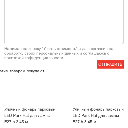
Нажимая на кнопку "Узнать стоимость" я даю согласие на
обработку своих персональных данных и соглашаюсь с
политикой кофиденциальности
ОТПРАВИТЬ
этим товаром покупают
Уличный фонарь парковый
Уличный фонарь парковый
LED Park Hat для лампы
LED Park Hat для лампы
Е27 h 2 45 м
Е27 h 3 45 м