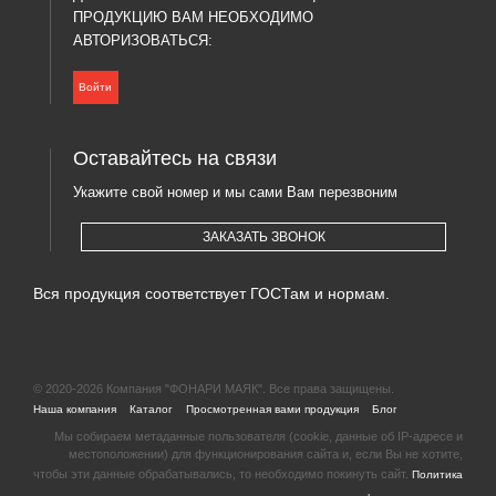
ПРОДУКЦИЮ ВАМ НЕОБХОДИМО
АВТОРИЗОВАТЬСЯ:
Войти
Оставайтесь на связи
Укажите свой номер и мы сами Вам перезвоним
ЗАКАЗАТЬ ЗВОНОК
Вся продукция соответствует ГОСТам и нормам.
© 2020-2026 Компания "ФОНАРИ МАЯК". Все права защищены.
|
|
|
|
Наша компания
Каталог
Просмотренная вами продукция
Блог
Мы собираем метаданные пользователя (cookie, данные об IP-адресе и
местоположении) для функционирования сайта и, если Вы не хотите,
чтобы эти данные обрабатывались, то необходимо покинуть сайт.
Политика