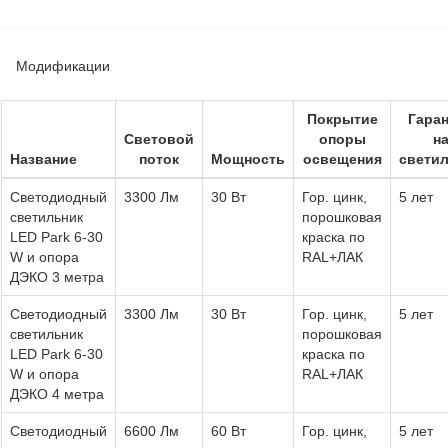
Модификации
Покрытие
Гара
Световой
опоры
н
Название
поток
Мощность
освещения
свети
Светодиодный
3300 Лм
30 Вт
Гор. цинк,
5 лет
светильник
порошковая
LED Park 6-30
краска по
W и опора
RAL+ЛАК
ДЭКО 3 метра
Светодиодный
3300 Лм
30 Вт
Гор. цинк,
5 лет
светильник
порошковая
LED Park 6-30
краска по
W и опора
RAL+ЛАК
ДЭКО 4 метра
Светодиодный
6600 Лм
60 Вт
Гор. цинк,
5 лет