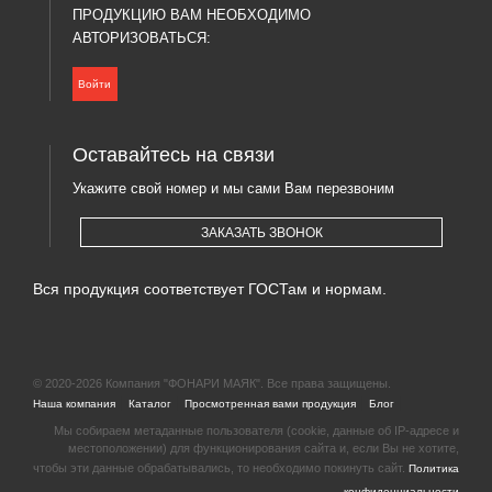
ПРОДУКЦИЮ ВАМ НЕОБХОДИМО
АВТОРИЗОВАТЬСЯ:
Войти
Оставайтесь на связи
Укажите свой номер и мы сами Вам перезвоним
ЗАКАЗАТЬ ЗВОНОК
Вся продукция соответствует ГОСТам и нормам.
© 2020-2026 Компания "ФОНАРИ МАЯК". Все права защищены.
|
|
|
|
Наша компания
Каталог
Просмотренная вами продукция
Блог
Мы собираем метаданные пользователя (cookie, данные об IP-адресе и
местоположении) для функционирования сайта и, если Вы не хотите,
чтобы эти данные обрабатывались, то необходимо покинуть сайт.
Политика
конфиденциальности