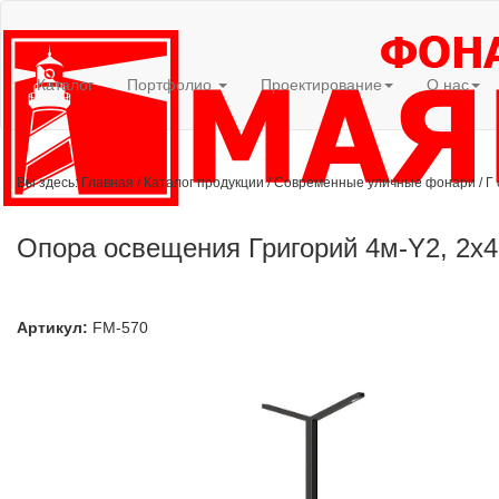
Каталог
Портфолио
Проектирование
О нас
Вы здесь:
Главная
/
Каталог продукции
/
Современные уличные фонари
/
Г
Опора освещения Григорий 4м-Y2, 2х4
Артикул:
FM-570