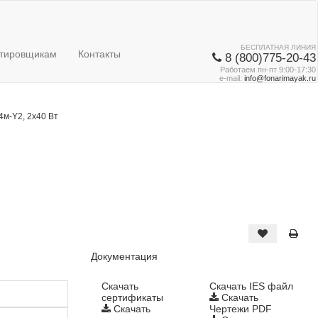
БЕСПЛАТНАЯ ЛИНИЯ
тировщикам
Контакты
8 (800)775-20-43
Работаем пн-пт 9:00-17:30
e-mail:
info@fonarimayak.ru
м-Y2, 2х40 Вт
Документация
Cкачать
Скачать IES файл
сертификаты
Скачать
Скачать
Чертежи PDF