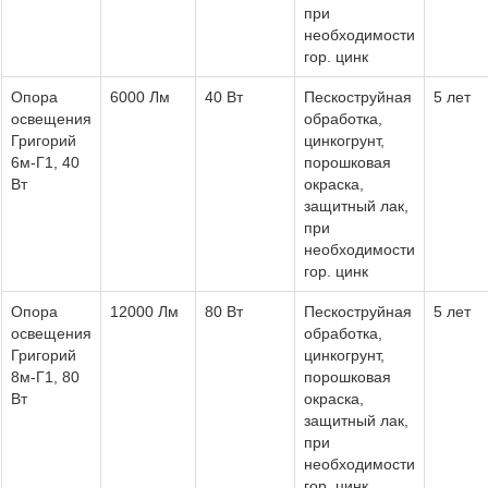
при
необходимости
гор. цинк
Опора
6000 Лм
40 Вт
Пескоструйная
5 лет
освещения
обработка,
Григорий
цинкогрунт,
6м-Г1, 40
порошковая
Вт
окраска,
защитный лак,
при
необходимости
гор. цинк
Опора
12000 Лм
80 Вт
Пескоструйная
5 лет
освещения
обработка,
Григорий
цинкогрунт,
8м-Г1, 80
порошковая
Вт
окраска,
защитный лак,
при
необходимости
гор. цинк