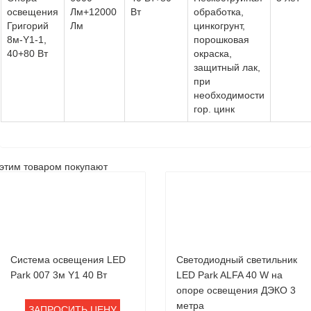
освещения
Лм+12000
Вт
обработка,
Григорий
Лм
цинкогрунт,
8м-Y1-1,
порошковая
40+80 Вт
окраска,
защитный лак,
при
необходимости
гор. цинк
этим товаром покупают
Система освещения LED
Светодиодный светильник
Park 007 3м Y1 40 Вт
LED Park ALFA 40 W на
опоре освещения ДЭКО 3
метра
ЗАПРОСИТЬ ЦЕНУ