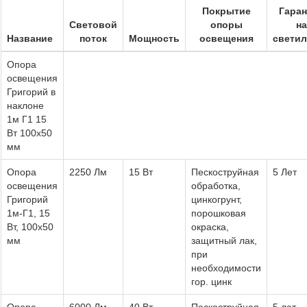
Покрытие
Гаран
Световой
опоры
на
Название
поток
Мощность
освещения
светил
Опора
освещения
Григорий в
наклоне
1м Г1 15
Вт 100х50
мм
Опора
2250 Лм
15 Вт
Пескоструйная
5 Лет
освещения
обработка,
Григорий
цинкогрунт,
1м-Г1, 15
порошковая
Вт, 100х50
окраска,
мм
защитный лак,
при
необходимости
гор. цинк