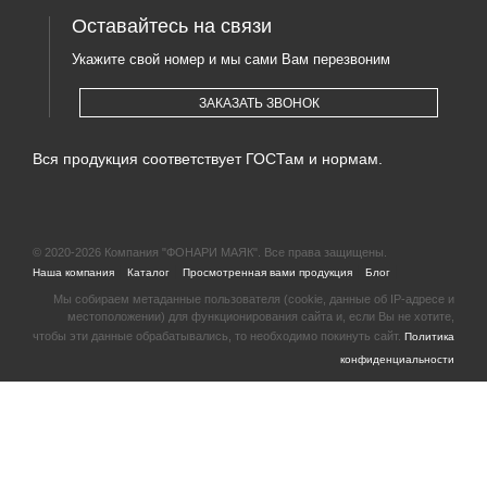
Оставайтесь на связи
Укажите свой номер и мы сами Вам перезвоним
ЗАКАЗАТЬ ЗВОНОК
Вся продукция соответствует ГОСТам и нормам.
© 2020-2026 Компания "ФОНАРИ МАЯК". Все права защищены.
|
|
|
|
Наша компания
Каталог
Просмотренная вами продукция
Блог
Мы собираем метаданные пользователя (cookie, данные об IP-адресе и
местоположении) для функционирования сайта и, если Вы не хотите,
чтобы эти данные обрабатывались, то необходимо покинуть сайт.
Политика
конфиденциальности