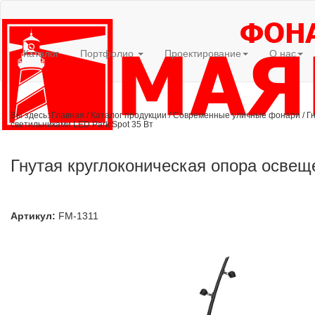
Каталог
Портфолио
Проектирование
О нас
Вы здесь:
Главная
/
Каталог продукции
/
Современные уличные фонари
/
Г
светильниками LED Park Spot 35 Вт
Гнутая круглоконическая опора освещ
Артикул:
FM-1311