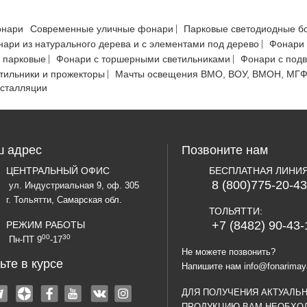
онари
Современные уличные фонари
Парковые светодиодные б
ари из натурального дерева и с элементами под дерево
Фонари 
 парковые
Фонари с торшерными светильниками
Фонари с под
тильники и прожекторы
Мачты освещения ВМО, ВОУ, ВМОН, МГ
нсталляции
 адрес
Позвоните нам
ЦЕНТРАЛЬНЫЙ ОФИС
БЕСПЛАТНАЯ ЛИНИ
8 (800)775-20-43
ул. Индустриальная 9, оф. 305
г. Тольятти, Самарская обл.
ТОЛЬЯТТИ:
+7 (8482) 90-43-
РЕЖИМ РАБОТЫ
00
30
Пн-ПТ 9
-17
Не можете позвонить?
ьте в курсе
Напишите нам
info@fonarimay
ДЛЯ ПОЛУЧЕНИЯ АКТУАЛЬ
ПРОДУКЦИЮ ВАМ НЕОБХО