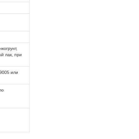
когрунт,
й лак, при
9005 или
ло