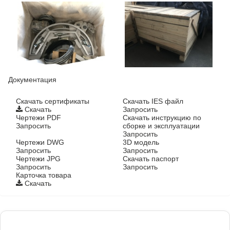
Документация
Cкачать сертификаты
Скачать IES файл
Скачать
Запросить
Чертежи PDF
Скачать инструкцию по
Запросить
сборке и эксплуатации
Запросить
Чертежи DWG
3D модель
Запросить
Запросить
Чертежи JPG
Скачать паспорт
Запросить
Запросить
Карточка товара
Скачать
Фонари поставляются в сборе с закладными
деталями
и с доставкой по РФ.