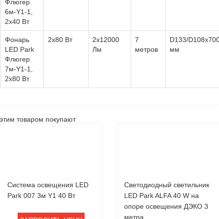
Флюгер
6м-Y1-1,
2х40 Вт
Фонарь
2х80 Вт
2х12000
7
D133/D108х70
LED Park
Лм
метров
мм
Флюгер
7м-Y1-1,
2х80 Вт
этим товаром покупают
Система освещения LED
Светодиодный светильник
Park 007 3м Y1 40 Вт
LED Park ALFA 40 W на
опоре освещения ДЭКО 3
метра