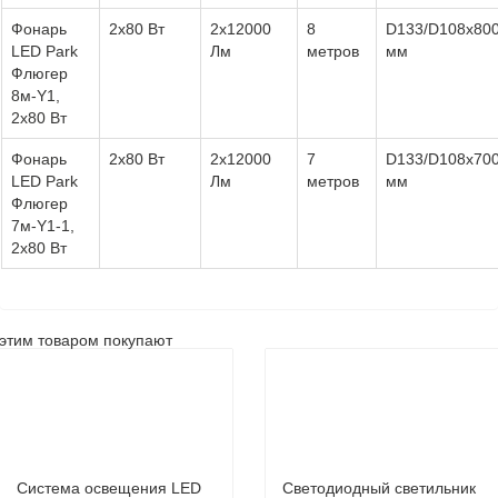
Фонарь
2х80 Вт
2х12000
8
D133/D108х80
LED Park
Лм
метров
мм
Флюгер
8м-Y1,
2х80 Вт
Фонарь
2х80 Вт
2х12000
7
D133/D108х70
LED Park
Лм
метров
мм
Флюгер
7м-Y1-1,
2х80 Вт
этим товаром покупают
Система освещения LED
Светодиодный светильник