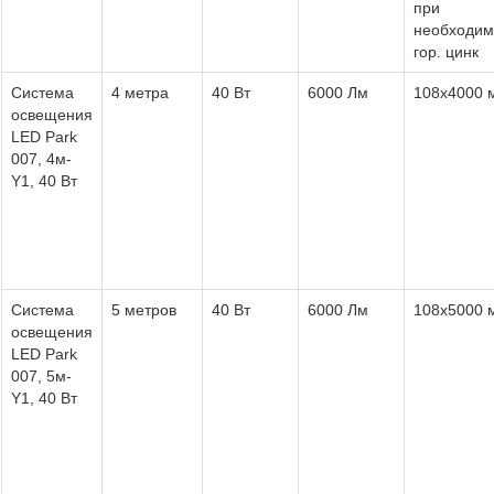
при
необходим
гор. цинк
Система
4 метра
40 Вт
6000 Лм
108х4000 
освещения
LED Park
007, 4м-
Y1, 40 Вт
Система
5 метров
40 Вт
6000 Лм
108х5000 
освещения
LED Park
007, 5м-
Y1, 40 Вт