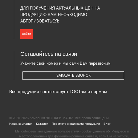
ДЛЯ ПОЛУЧЕНИЯ АКТУАЛЬНЫХ ЦЕН НА
ПРОДУКЦИЮ ВАМ НЕОБХОДИМО
АВТОРИЗОВАТЬСЯ:
Войти
Оставайтесь на связи
Укажите свой номер и мы сами Вам перезвоним
ЗАКАЗАТЬ ЗВОНОК
Вся продукция соответствует ГОСТам и нормам.
© 2020-2026 Компания "ФОНАРИ МАЯК". Все права защищены.
|
|
|
|
Наша компания
Каталог
Просмотренная вами продукция
Блог
Мы собираем метаданные пользователя (cookie, данные об IP-адресе и
местоположении) для функционирования сайта и, если Вы не хотите,