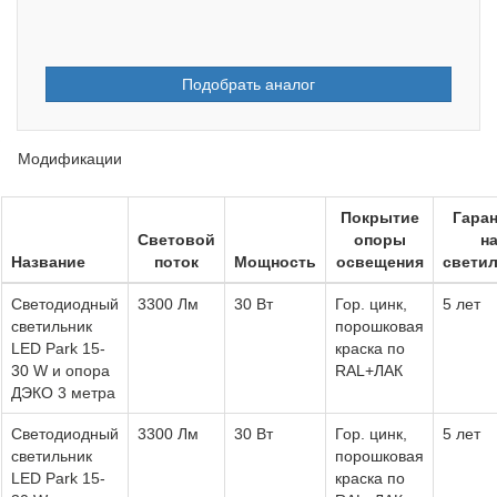
Подобрать аналог
Модификации
Покрытие
Гара
Световой
опоры
н
Название
поток
Мощность
освещения
свети
Светодиодный
3300 Лм
30 Вт
Гор. цинк,
5 лет
светильник
порошковая
LED Park 15-
краска по
30 W и опора
RAL+ЛАК
ДЭКО 3 метра
Светодиодный
3300 Лм
30 Вт
Гор. цинк,
5 лет
светильник
порошковая
LED Park 15-
краска по