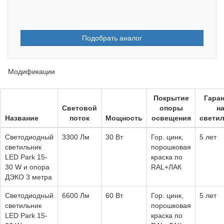
Подобрать аналог
Модификации
Покрытие
Гара
Световой
опоры
н
Название
поток
Мощность
освещения
свети
Светодиодный
3300 Лм
30 Вт
Гор. цинк,
5 лет
светильник
порошковая
LED Park 15-
краска по
30 W и опора
RAL+ЛАК
ДЭКО 3 метра
Светодиодный
6600 Лм
60 Вт
Гор. цинк,
5 лет
светильник
порошковая
LED Park 15-
краска по