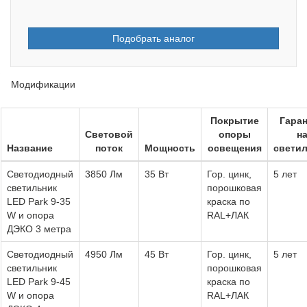
Подобрать аналог
Модификации
Покрытие
Гара
Световой
опоры
н
Название
поток
Мощность
освещения
свети
Светодиодный
3850 Лм
35 Вт
Гор. цинк,
5 лет
светильник
порошковая
LED Park 9-35
краска по
W и опора
RAL+ЛАК
ДЭКО 3 метра
Светодиодный
4950 Лм
45 Вт
Гор. цинк,
5 лет
светильник
порошковая
LED Park 9-45
краска по
W и опора
RAL+ЛАК