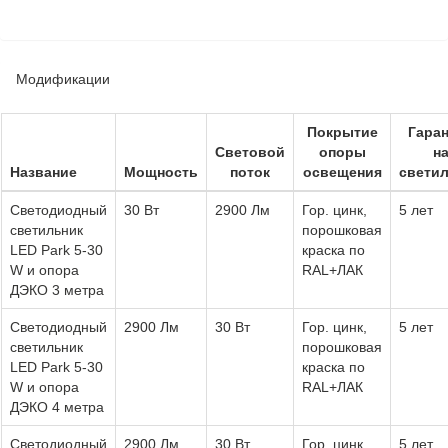
Модификации
Покрытие
Гара
Световой
опоры
н
Название
Мощность
поток
освещения
свети
Светодиодный
30 Вт
2900 Лм
Гор. цинк,
5 лет
светильник
порошковая
LED Park 5-30
краска по
W и опора
RAL+ЛАК
ДЭКО 3 метра
Светодиодный
2900 Лм
30 Вт
Гор. цинк,
5 лет
светильник
порошковая
LED Park 5-30
краска по
W и опора
RAL+ЛАК
ДЭКО 4 метра
Светодиодный
2900 Лм
30 Вт
Гор. цинк,
5 лет