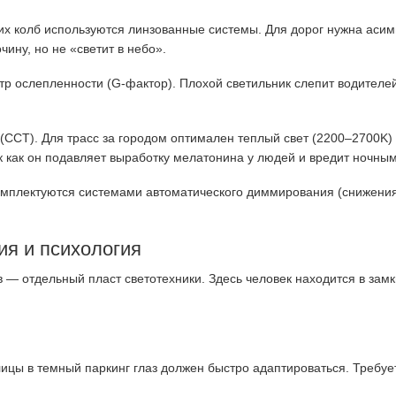
х колб используются линзованные системы. Для дорог нужна асимм
ину, но не «светит в небо».
р ослепленности (G-фактор). Плохой светильник слепит водителей
CCT). Для трасс за городом оптимален теплый свет (2200–2700K) 
ак как он подавляет выработку мелатонина у людей и вредит ночны
мплектуются системами автоматического диммирования (снижения 
ия и психология
 отдельный пласт светотехники. Здесь человек находится в замкн
лицы в темный паркинг глаз должен быстро адаптироваться. Требу