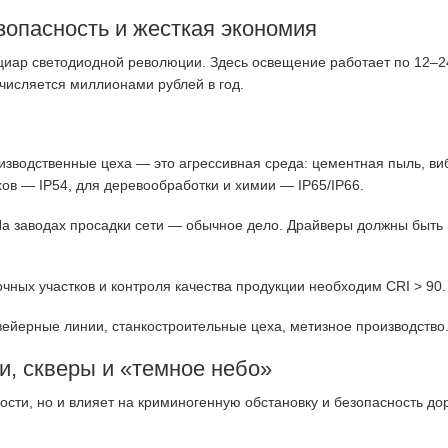
опасность и жесткая экономия
ар светодиодной революции. Здесь освещение работает по 12–24 ч
числяется миллионами рублей в год.
изводственные цеха — это агрессивная среда: цементная пыль, ви
ов — IP54, для деревообработки и химии — IP65/IP66.
На заводах просадки сети — обычное дело. Драйверы должны быть 
чных участков и контроля качества продукции необходим CRI > 90.
вейерные линии, станкостроительные цеха, метизное производство
и, скверы и «темное небо»
сти, но и влияет на криминогенную обстановку и безопасность до