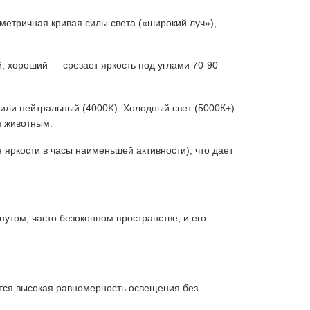
етричная кривая силы света («широкий луч»),
, хороший — срезает яркость под углами 70-90
или нейтральный (4000K). Холодный свет (5000К+)
м животным.
яркости в часы наименьшей активности), что дает
утом, часто безоконном пространстве, и его
ется высокая равномерность освещения без