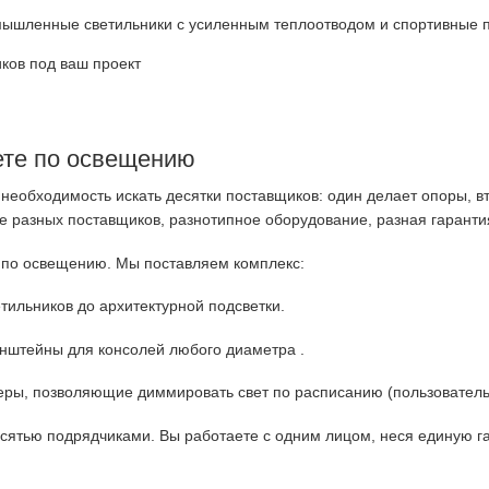
ышленные светильники с усиленным теплоотводом и спортивные п
иков
под ваш проект
ете по освещению
необходимость искать десятки поставщиков: один делает опоры, 
е разных поставщиков, разнотипное оборудование, разная гаранти
 по освещению. Мы поставляем комплекс:
тильников до архитектурной подсветки.
онштейны для консолей любого диаметра
.
еры, позволяющие диммировать свет по расписанию (пользовате
ятью подрядчиками. Вы работаете с одним лицом, неся единую гар