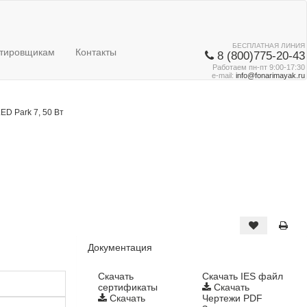
БЕСПЛАТНАЯ ЛИНИЯ
тировщикам
Контакты
8 (800)775-20-43
Работаем пн-пт 9:00-17:30
e-mail:
info@fonarimayak.ru
ED Park 7, 50 Вт
Документация
Cкачать
Скачать IES файл
сертификаты
Скачать
Скачать
Чертежи PDF