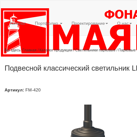
Каталог
Портфолио
Проектирование
О нас
Вы здесь:
Главная
/
Каталог продукции
/
Светильники парковые
/
Парковые 
Подвесной классический светильник LE
Артикул:
FM-420