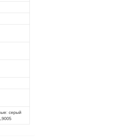
ные: серый
L9005