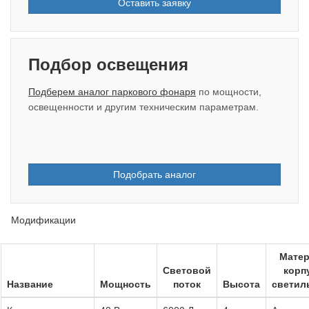
Оставить заявку
Подбор освещения
Подберем аналог паркового фонаря
по мощности,
освещенности и другим техническим параметрам.
Подобрать аналог
Модификации
Мате
Световой
корп
Название
Мощность
поток
Высота
светил