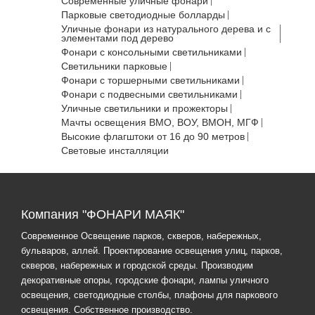
Современные уличные фонари
Парковые светодиодные болларды
Уличные фонари из натурального дерева и с
элементами под дерево
Фонари с консольными светильниками
Светильники парковые
Фонари с торшерными светильниками
Фонари с подвесными светильниками
Уличные светильники и прожекторы
Мачты освещения ВМО, ВОУ, ВМОН, МГФ
Высокие флагштоки от 16 до 90 метров
Световые инсталляции
Компания "ФОНАРИ МАЯК"
Современное Освещение парков, скверов, набережных,
бульваров, аллей. Проектирование освещения улиц, парков,
скверов, набережных и городской среды. Производим
декоративные опоры, городские фонари, лампы уличного
освещения, светодиодные столбы, плафоны для паркового
освещения. Собственное производство.