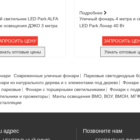
Подробнее
 светильник LED Park ALFA
Уличный фонарь 4 метра и с
ре освещения ДЭКО 3 метра
LED Park Лонар 40 Вт
АПРОСИТЬ ЦЕНУ
ЗАПРОСИТЬ ЦЕ
знать оптовые цены
Узнать оптовые 
онари
Современные уличные фонари
Парковые светодиодные б
ари из натурального дерева и с элементами под дерево
Фонари 
 парковые
Фонари с торшерными светильниками
Фонари с под
тильники и прожекторы
Мачты освещения ВМО, ВОУ, ВМОН, МГ
нсталляции
 адрес
Позвоните нам