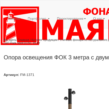
Каталог
Портфолио
Проектирование
О нас
Вы здесь:
Главная
/
Каталог продукции
/
Уличные фонари из натурального 
LED Park Spot D150, 35 Вт
Опора освещения ФОК 3 метра с двумя
Артикул:
FM-1371