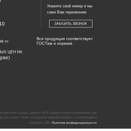
Я
Укажите свой номер и мы
сами Вам перезвоним
10
ЗАКАЗАТЬ ЗВОНОК
Вся продукция соответствует
ak.ru
ГОСТам и нормам.
НЫХ ЦЕН НА
ДИМО
зователя (cookie, данные об IP-адресе и местоположении) для
Вы не хотите, чтобы эти данные обрабатывались, то необходимо
покинуть сайт.
Политика конфиденциальности