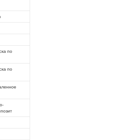
в
ска по
ска по
аленное
о-
позит