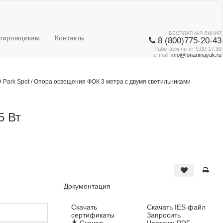
БЕСПЛАТНАЯ ЛИНИЯ
тировщикам
Контакты
8 (800)775-20-43
Работаем пн-пт 9:00-17:30
e-mail:
info@fonarimayak.ru
 Park Spot
/
Опора освещения ФОК 3 метра с двумя светильниками
5 Вт
Документация
Cкачать
Скачать IES файл
сертификаты
Запросить
Скачать
Чертежи PDF