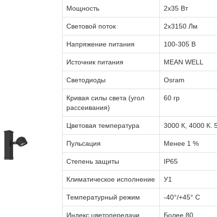
Мощность
2x35 Вт
Световой поток
2x3150 Лм
Напряжение питания
100-305 В
Источник питания
MEAN WELL
Светодиоды
Osram
Кривая силы света (угол
60 гр
рассеивания)
Цветовая температура
3000 К, 4000 К. 
Пульсация
Менее 1 %
Степень защиты
IP65
Климатическое исполнение
У1
Температурный режим
-40°/+45° С
Индекс цветопередачи
Более 80