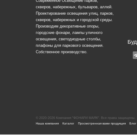
Современное Освещение парков,
скверов, набережных, бульваров, аллей.
Проектирование освещения улиц, парков,
скверов, набережных и городской среды.
Производим декоративные опоры,
городские фонари, лампы уличного
освещения, светодиодные столбы,
Буд
плафоны для паркового освещения.
Собственное производство.
© 2020-2026 Компания "ФОНАРИ МАЯК". Все права защищены.
|
|
|
Наша компания
Каталог
Просмотренная вами продукция
Блог