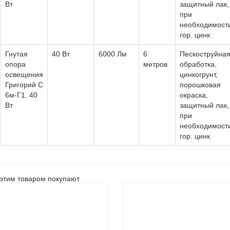
Вт
защитный лак,
при
необходимост
гор. цинк
Гнутая
40 Вт
6000 Лм
6
Пескоструйна
опора
метров
обработка,
освещения
цинкогрунт,
Григорий С
порошковая
6м-Г1, 40
окраска,
Вт
защитный лак,
при
необходимост
гор. цинк
этим товаром покупают