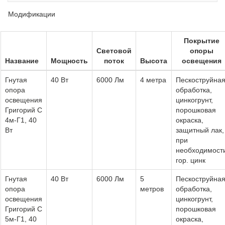
Модификации
Покрытие
Световой
опоры
Название
Мощность
поток
Высота
освещения
Гнутая
40 Вт
6000 Лм
4 метра
Пескоструйна
опора
обработка,
освещения
цинкогрунт,
Григорий С
порошковая
4м-Г1, 40
окраска,
Вт
защитный лак,
при
необходимост
гор. цинк
Гнутая
40 Вт
6000 Лм
5
Пескоструйна
опора
метров
обработка,
освещения
цинкогрунт,
Григорий С
порошковая
5м-Г1, 40
окраска,