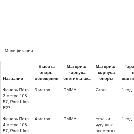
Модификации
Высота
Материал
Материал
Гар
опоры
корпуса
корпуса
Название
освещения
светильника
опоры
свет
Фонарь Пётр
3 метра
ПММА
Сталь
1 год
3 метра 108-
57, Park Шар
Е27
Фонарь Пётр
4 метра
ПММА
сталь и
1 год
4 метра 108-
чугунные
57, Park Шар
элементы