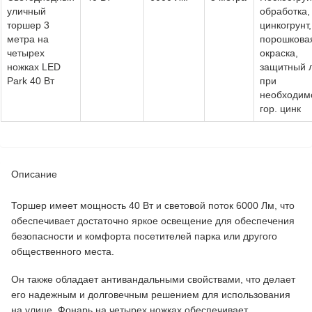
уличный
обработка,
торшер 3
цинкогрунт,
метра на
порошкова
четырех
окраска,
ножках LED
защитный л
Park 40 Вт
при
необходим
гор. цинк
Описание
Торшер имеет мощность 40 Вт и световой поток 6000 Лм, что
обеспечивает достаточно яркое освещение для обеспечения
безопасности и комфорта посетителей парка или другого
общественного места.
Он также обладает антивандальными свойствами, что делает
его надежным и долговечным решением для использования
на улице. Фонарь на четырех ножках обеспечивает