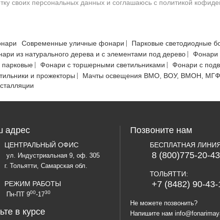
ботку своих персональных данных и соглашаюсь с политикой кофид
онари
Современные уличные фонари
Парковые светодиодные б
ари из натурального дерева и с элементами под дерево
Фонари 
 парковые
Фонари с торшерными светильниками
Фонари с под
тильники и прожекторы
Мачты освещения ВМО, ВОУ, ВМОН, МГ
нсталляции
 адрес
Позвоните нам
ЦЕНТРАЛЬНЫЙ ОФИС
БЕСПЛАТНАЯ ЛИНИ
8 (800)775-20-43
ул. Индустриальная 9, оф. 305
г. Тольятти, Самарская обл.
ТОЛЬЯТТИ:
+7 (8482) 90-43-
РЕЖИМ РАБОТЫ
00
30
Пн-ПТ 9
-17
Не можете позвонить?
ьте в курсе
Напишите нам
info@fonarimay