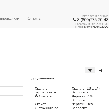
БЕСПЛАТНАЯ ЛИНИЯ
тировщикам
Контакты
8 (800)775-20-43
Работаем пн-пт 9:00-17:30
e-mail:
info@fonarimayak.ru
Документация
Cкачать
Скачать IES файл
сертификаты
Запросить
Скачать
Чертежи PDF
Запросить
Скачать
Чертежи DWG
инструкцию по
Запросить