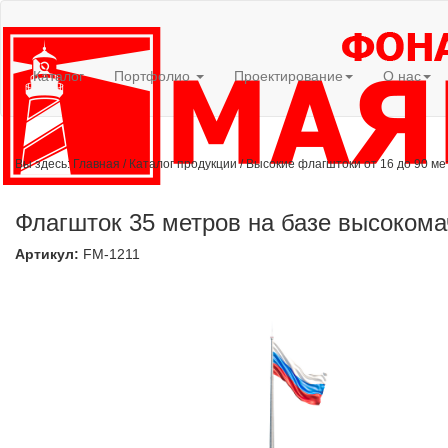
Каталог
Портфолио
Проектирование
О нас
Вы здесь:
Главная
/
Каталог продукции
/
Высокие флагштоки от 16 до 90 м
Флагшток 35 метров на базе высоком
Артикул:
FM-1211