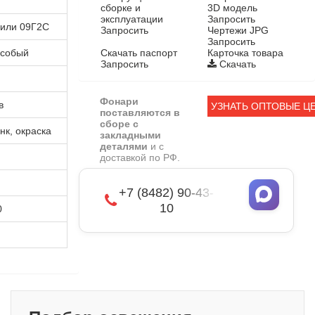
я
сборке и
3D модель
эксплуатации
Запросить
 или 09Г2С
Запросить
Чертежи JPG
Запросить
 особый
Скачать паспорт
Карточка товара
Запросить
Скачать
Фонари
в
УЗНАТЬ ОПТОВЫЕ Ц
поставляются в
сборе с
нк, окраска
закладными
деталями
и с
доставкой по РФ.
+7 (8482) 90-43-
10
0