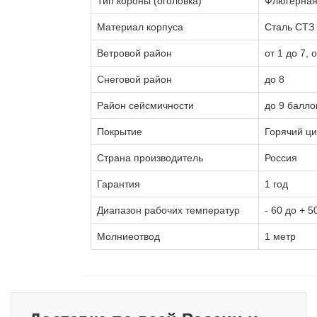
Тип короны (оголовка)
Флюгерна
Материал корпуса
Сталь СТЗ
Ветровой район
от 1 до 7,
Снеговой район
до 8
Район сейсмичности
до 9 балло
Покрытие
Горячий ци
Страна производитель
Россия
Гарантия
1 год
Диапазон рабочих температур
- 60 до + 5
Молниеотвод
1 метр