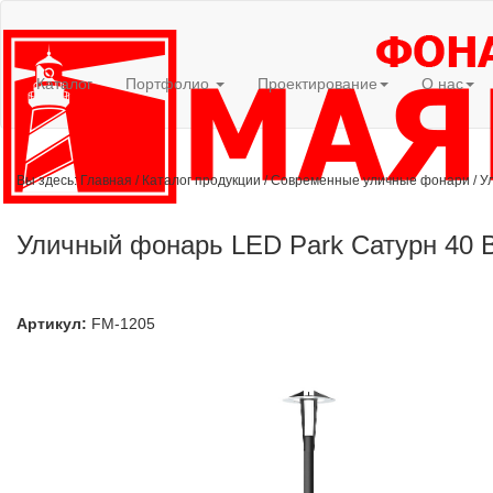
Каталог
Портфолио
Проектирование
О нас
Вы здесь:
Главная
/
Каталог продукции
/
Современные уличные фонари
/
У
Уличный фонарь LED Park Сатурн 40 В
Артикул:
FM-1205