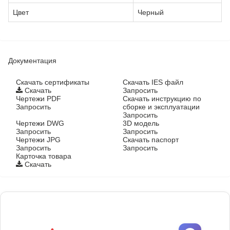
Цвет
Черный
Документация
Cкачать сертификаты
Скачать IES файл
Скачать
Запросить
Чертежи PDF
Скачать инструкцию по
Запросить
сборке и эксплуатации
Запросить
Чертежи DWG
3D модель
Запросить
Запросить
Чертежи JPG
Скачать паспорт
Запросить
Запросить
Карточка товара
Скачать
Фонари поставляются в сборе с закладными
деталями
и с доставкой по РФ.
УЗНАТЬ ОПТОВЫЕ ЦЕНЫ