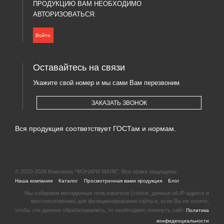
ПРОДУКЦИЮ ВАМ НЕОБХОДИМО
АВТОРИЗОВАТЬСЯ:
Войти
Оставайтесь на связи
Укажите свой номер и мы сами Вам перезвоним
ЗАКАЗАТЬ ЗВОНОК
Вся продукция соответствует ГОСТам и нормам.
© 2020-2026 Компания "ФОНАРИ МАЯК". Все права защищены.
|
|
|
|
Наша компания
Каталог
Просмотренная вами продукция
Блог
Мы собираем метаданные пользователя (cookie, данные об IP-адресе и
местоположении) для функционирования сайта и, если Вы не хотите,
чтобы эти данные обрабатывались, то необходимо покинуть сайт.
Политика
конфиденциальности