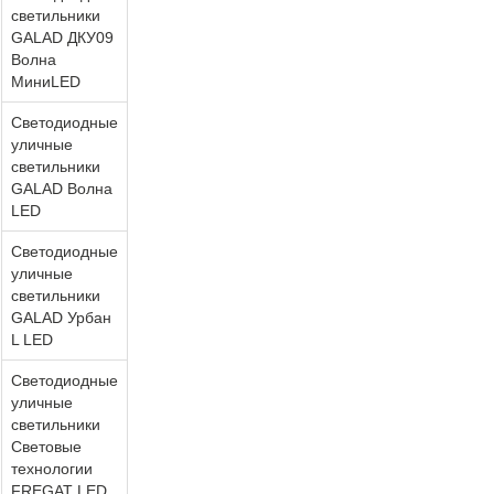
светильники
GALAD ДКУ09
Волна
МиниLED
Светодиодные
уличные
светильники
GALAD Волна
LED
Светодиодные
уличные
светильники
GALAD Урбан
L LED
Светодиодные
уличные
светильники
Световые
технологии
FREGAT LED