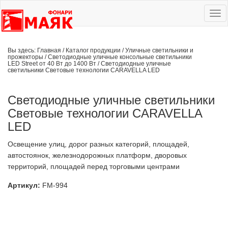
Ме
сай
Вы здесь:
Главная
/
Каталог продукции
/
Уличные светильники и
прожекторы
/
Светодиодные уличные консольные светильники
LED Street от 40 Вт до 1400 Вт
/
Светодиодные уличные
светильники Световые технологии CARAVELLA LED
Светодиодные уличные светильники
Световые технологии CARAVELLA
LED
Освещение улиц, дорог разных категорий, площадей,
автостоянок, железнодорожных платформ, дворовых
территорий, площадей перед торговыми центрами
Артикул:
FM-994