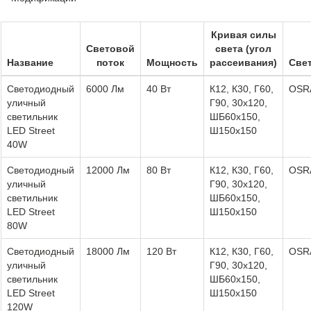
Кривая силы
Световой
света (угол
Название
поток
Мощность
рассеивания)
Све
Светодиодный
6000 Лм
40 Вт
К12, К30, Г60,
OSR
уличный
Г90, 30х120,
светильник
ШБ60х150,
LED Street
Ш150х150
40W
Светодиодный
12000 Лм
80 Вт
К12, К30, Г60,
OSR
уличный
Г90, 30х120,
светильник
ШБ60х150,
LED Street
Ш150х150
80W
Светодиодный
18000 Лм
120 Вт
К12, К30, Г60,
OSR
уличный
Г90, 30х120,
светильник
ШБ60х150,
LED Street
Ш150х150
120W