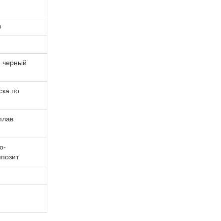
в
 черный
ска по
плав
о-
позит