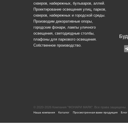
скверов, набережных, бульваров, аллей.
Проектирование освещения улиц, парков,
скверов, набережных и городской среды.
Производим декоративные опоры,
городские фонари, лампы уличного
освещения, светодиодные столбы,
Буд
плафоны для паркового освещения.
Собственное производство.
© 2020-2026 Компания "ФОНАРИ МАЯК". Все права защищены.
|
|
|
Наша компания
Каталог
Просмотренная вами продукция
Блог