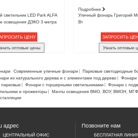
Подробнее
 светильник LED Park ALFA
Уличный фонарь Григорий Ми
ре освещения ДЭКО 3 метра
Вт
АПРОСИТЬ ЦЕНУ
ЗАПРОСИТЬ ЦЕ
знать оптовые цены
Узнать оптовые 
онари
Современные уличные фонари
Парковые светодиодные б
ари из натурального дерева и с элементами под дерево
Фонари 
 парковые
Фонари с торшерными светильниками
Фонари с под
тильники и прожекторы
Мачты освещения ВМО, ВОУ, ВМОН, МГ
нсталляции
 адрес
Позвоните нам
ЦЕНТРАЛЬНЫЙ ОФИС
БЕСПЛАТНАЯ ЛИНИ