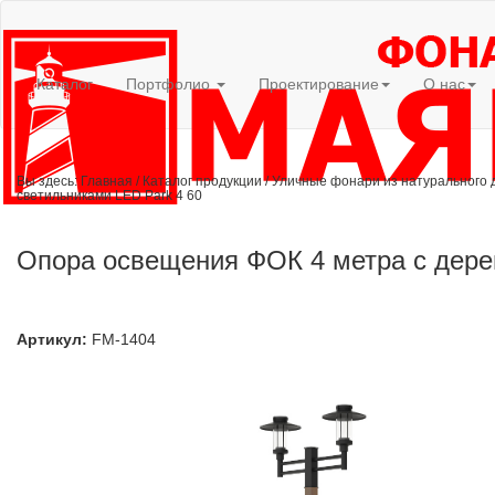
Каталог
Портфолио
Проектирование
О нас
Вы здесь:
Главная
/
Каталог продукции
/
Уличные фонари из натурального 
светильниками LED Park 4 60
Опора освещения ФОК 4 метра с дере
Артикул:
FM-1404