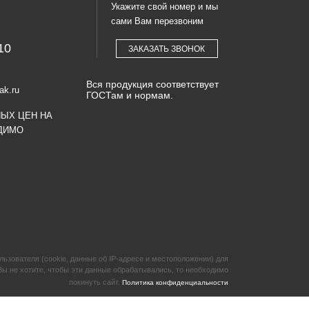
Укажите свой номер и мы
сами Вам перезвоним
10
ЗАКАЗАТЬ ЗВОНОК
Вся продукция соответствует
ak.ru
ГОСТам и нормам.
НЫХ ЦЕН НА
ДИМО
зователя (cookie, данные об IP-адресе и местоположении) для
Вы не хотите, чтобы эти данные обрабатывались, то необходимо
покинуть сайт.
Политика конфиденциальности