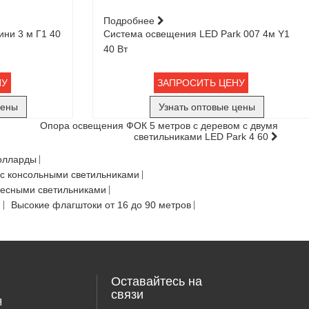
Подробнее
ни 3 м Г1 40
Система освещения LED Park 007 4м Y1
40 Вт
НУ
ЗАПРОСИТЬ ЦЕНУ
цены
Узнать оптовые цены
Опора освещения ФОК 5 метров с деревом с двумя
светильниками LED Park 4 60
олларды
с консольными светильниками
весными светильниками
Ф
Высокие флагштоки от 16 до 90 метров
Оставайтесь на
связи
Я