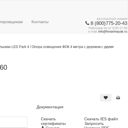
БЕСПЛАТНАЯ ЛИНИЯ
тировщикам
Контакты
8 (800)775-20-43
Работаем пн-пт 9:00-17:30
e-mail:
info@fonarimayak.ru
льники LED Park 4
/
Опора освещения ФОК 4 метра с деревом с двумя
 60
Документация
Cкачать
Скачать IES файл
сертификаты
Запросить
Скачать
Чертежи PDF