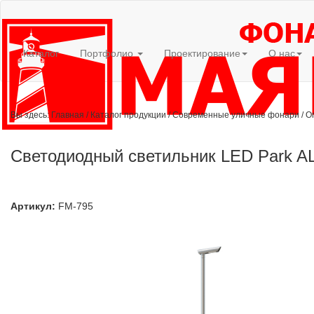
Каталог
Портфолио
Проектирование
О нас
Вы здесь:
Главная
/
Каталог продукции
/
Современные уличные фонари
/
О
Светодиодный светильник LED Park A
Артикул:
FM-795