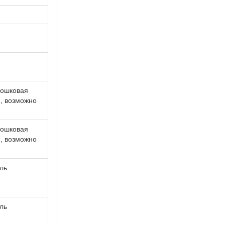
рошковая
Ф, возможно
рошковая
Ф, возможно
ль
ль