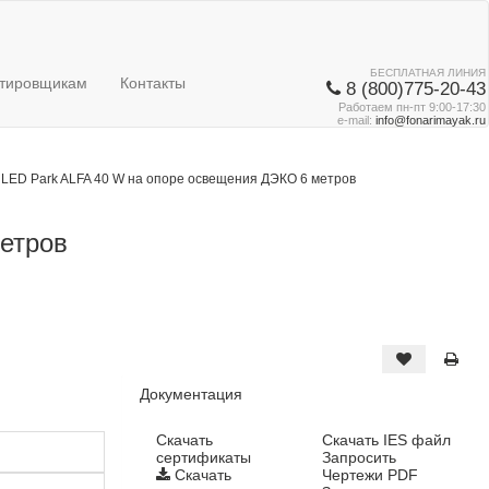
БЕСПЛАТНАЯ ЛИНИЯ
тировщикам
Контакты
8 (800)775-20-43
Работаем пн-пт 9:00-17:30
e-mail:
info@fonarimayak.ru
LED Park ALFA 40 W на опоре освещения ДЭКО 6 метров
етров
Документация
Cкачать
Скачать IES файл
сертификаты
Запросить
Скачать
Чертежи PDF