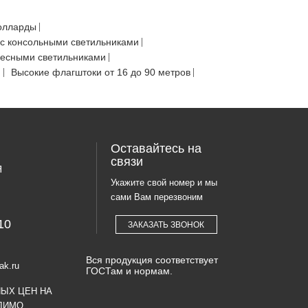
олларды
с консольными светильниками
весными светильниками
Ф
Высокие флагштоки от 16 до 90 метров
Оставайтесь на
связи
Я
Укажите свой номер и мы
сами Вам перезвоним
10
ЗАКАЗАТЬ ЗВОНОК
Вся продукция соответствует
ak.ru
ГОСТам и нормам.
НЫХ ЦЕН НА
ДИМО