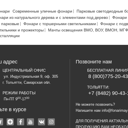
онари
Современные уличные фонари
Парковые светодиодные б
ари из натурального дерева и с элементами под дерево
Фонари 
 парковые
Фонари с торшерными светильниками
Фонари с под
тильники и прожекторы
Мачты освещения ВМО, ВОУ, ВМОН, МГ
нсталляции
 адрес
Позвоните нам
ЦЕНТРАЛЬНЫЙ ОФИС
БЕСПЛАТНАЯ ЛИНИ
8 (800)775-20-43
ул. Индустриальная 9, оф. 305
г. Тольятти, Самарская обл.
ТОЛЬЯТТИ:
+7 (8482) 90-43-
РЕЖИМ РАБОТЫ
00
30
Пн-ПТ 9
-17
Не можете позвонить?
ьте в курсе
Напишите нам
info@fonarimay
ДЛЯ ПОЛУЧЕНИЯ АКТУАЛЬ
ПРОДУКЦИЮ ВАМ НЕОБХО