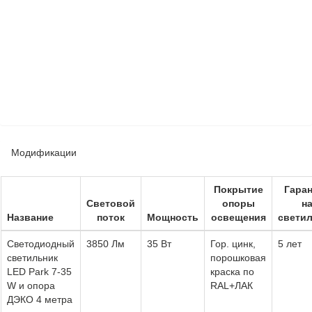
Модификации
Покрытие
Гара
Световой
опоры
н
Название
поток
Мощность
освещения
свети
Светодиодный
3850 Лм
35 Вт
Гор. цинк,
5 лет
светильник
порошковая
LED Park 7-35
краска по
W и опора
RAL+ЛАК
ДЭКО 4 метра