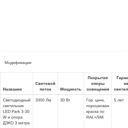
Модификации
Покрытие
Гара
Световой
опоры
н
Название
поток
Мощность
освещения
свети
Светодиодный
3300 Лм
30 Вт
Гор. цинк,
5 лет
светильник
порошковая
LED Park 3-30
краска по
W и опора
RAL+ЛАК
ДЭКО 3 метра