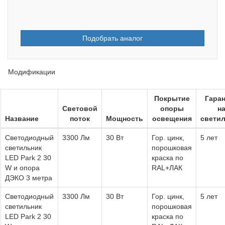
Подобрать аналог
Модификации
Покрытие
Гара
Световой
опоры
н
Название
поток
Мощность
освещения
свети
Светодиодный
3300 Лм
30 Вт
Гор. цинк,
5 лет
светильник
порошковая
LED Park 2 30
краска по
W и опора
RAL+ЛАК
ДЭКО 3 метра
Светодиодный
3300 Лм
30 Вт
Гор. цинк,
5 лет
светильник
порошковая
LED Park 2 30
краска по