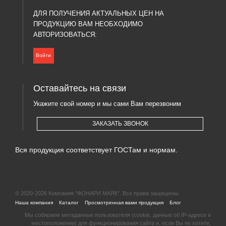
ДЛЯ ПОЛУЧЕНИЯ АКТУАЛЬНЫХ ЦЕН НА
ПРОДУКЦИЮ ВАМ НЕОБХОДИМО
АВТОРИЗОВАТЬСЯ:
Войти
Оставайтесь на связи
Укажите свой номер и мы сами Вам перезвоним
ЗАКАЗАТЬ ЗВОНОК
Вся продукция соответствует ГОСТам и нормам.
© 2020-2026 Компания "ФОНАРИ МАЯК". Все права защищены.
|
|
|
|
Наша компания
Каталог
Просмотренная вами продукция
Блог
Мы собираем метаданные пользователя (cookie, данные об IP-адресе и
местоположении) для функционирования сайта и, если Вы не хотите,